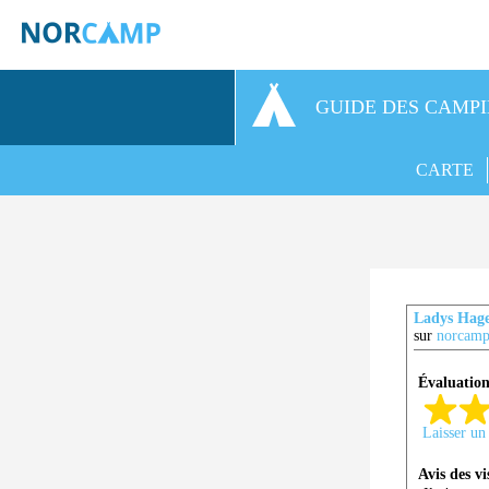
GUIDE DES CAMP
CARTE
Ladys Hag
sur
norcamp