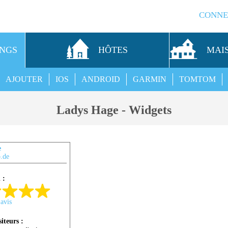
CONNE
INGS
HÔTES
MAI
AJOUTER
IOS
ANDROID
GARMIN
TOMTOM
Ladys Hage - Widgets
e
.de