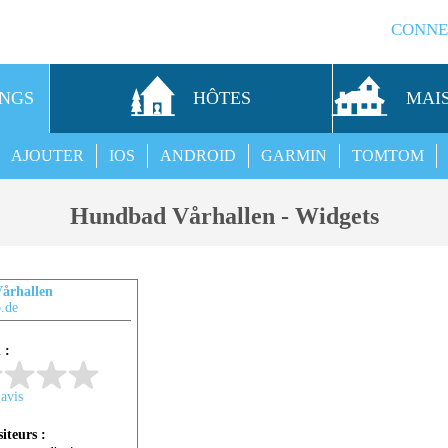
CONNE
INGS
HÔTES
MAI
AJOUTER
IOS
ANDROID
GARMIN
TOMTOM
Hundbad Vårhallen - Widgets
århallen
.de