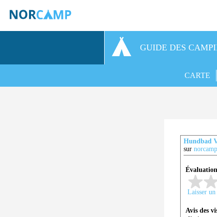
GUIDE DES CAMP
CARTE
Hundbad V
sur
norcamp