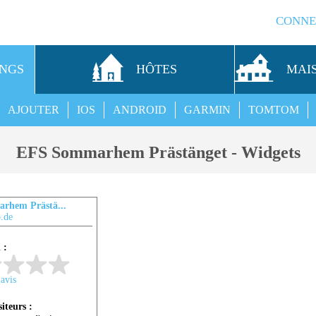
CONNE
INGS
HÔTES
MAI
AJOUTER
IOS
ANDROID
GARMIN
TOMTOM
EFS Sommarhem Prästänget - Widgets
rhem Prästä...
.de