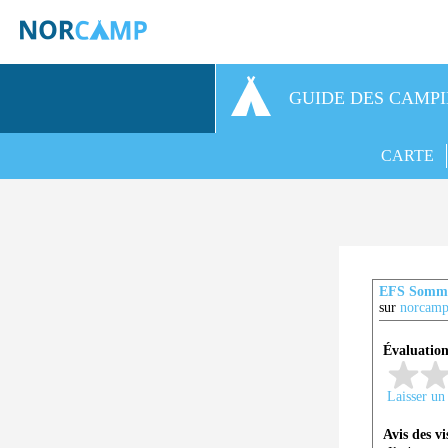
GUIDE DES CAMP
CARTE
EFS Somma
sur
norcamp