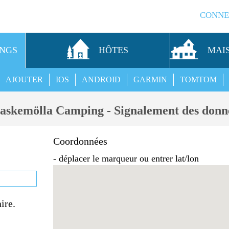
CONNE
INGS
HÔTES
MAI
AJOUTER
IOS
ANDROID
GARMIN
TOMTOM
askemölla Camping - Signalement des donn
Coordonnées
- déplacer le marqueur ou entrer lat/lon
ire.