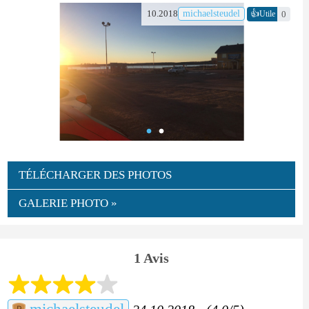
👍
10.2018
michaelsteudel
0
Utile
TÉLÉCHARGER DES PHOTOS
GALERIE PHOTO »
1 Avis