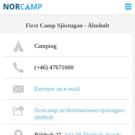
First Camp Sjöstugan - Älmhult
Camping
(+46) 47671600
Envoyer un e-mail
firstcamp.se/destinationer/sjostugan-
almhult
Bökhult 27,
343 38
Älmhult
,
Suède