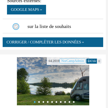
Sources externes:
GOOGLE MAPS »
sur la liste de souhaits
CORRIGER / COMPLÉTER LES DONNÉES »
👍
04.2019
NorCampAdmin
0
Utile