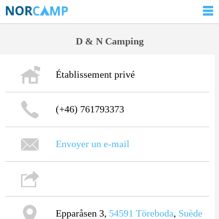
D & N Camping
Établissement privé
(+46) 761793373
Envoyer un e-mail
Epparåsen 3,
54591
Töreboda
,
Suède