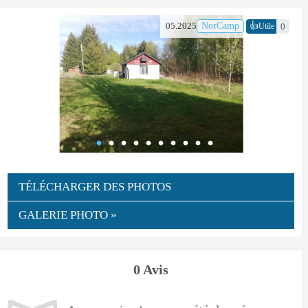
👍
05.2025
NorCamp
0
Utile
TÉLÉCHARGER DES PHOTOS
GALERIE PHOTO »
0 Avis