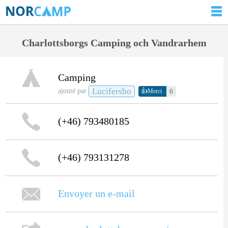
Charlottsborgs Camping och Vandrarhem
Camping
Lucifersbo
👍
ajouté par
0
Merci
(+46) 793480185
(+46) 793131278
Envoyer un e-mail