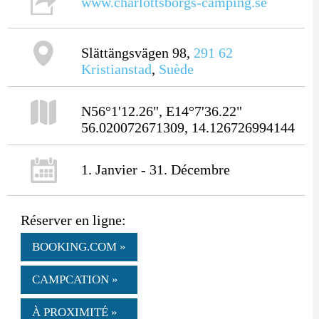
www.charlottsborgs-camping.se
Slättängsvägen 98,
291 62
Kristianstad
,
Suède
N56°1'12.26", E14°7'36.22"
56.020072671309, 14.126726994144
1. Janvier - 31. Décembre
Réserver en ligne:
BOOKING.COM »
CAMPCATION »
À PROXIMITÉ »