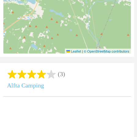
Leaflet
|
© OpenStreetMap contributors
(3)
Alfta Camping