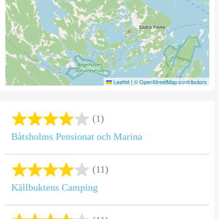
Leaflet
|
© OpenStreetMap contributors
(1)
Båtsholms Pensionat och Marina
(11)
Källbuktens Camping