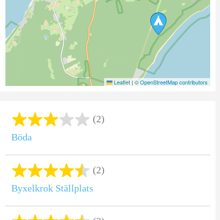
Leaflet
|
© OpenStreetMap contributors
(2)
Böda
(2)
Byxelkrok Ställplats