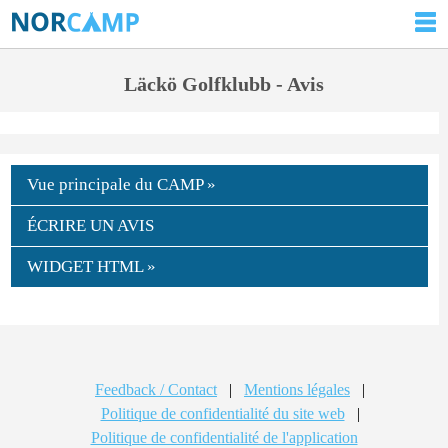
Läckö Golfklubb - Avis
Vue principale du CAMP »
ÉCRIRE UN AVIS
WIDGET HTML »
Feedback / Contact
|
Mentions légales
|
Politique de confidentialité du site web
|
Politique de confidentialité de l'application