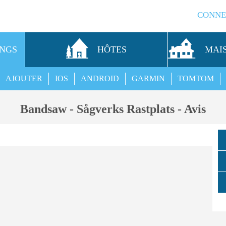
CONNE
INGS
HÔTES
MAI
AJOUTER
IOS
ANDROID
GARMIN
TOMTOM
Bandsaw - Sågverks Rastplats - Avis