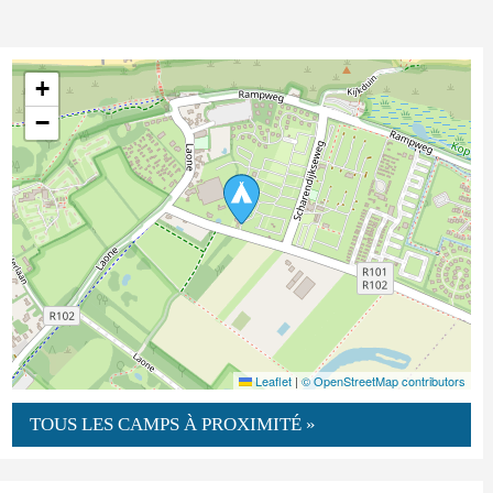
+
−
Leaflet
|
© OpenStreetMap contributors
TOUS LES CAMPS À PROXIMITÉ »