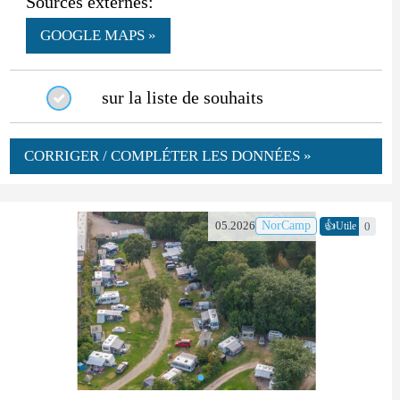
Sources externes:
GOOGLE MAPS »
sur la liste de souhaits
CORRIGER / COMPLÉTER LES DONNÉES »
👍
05.2026
NorCamp
0
Utile