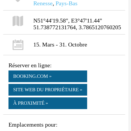
Renesse
,
Pays-Bas
N51°44'19.58", E3°47'11.44"
51.738772131764, 3.7865120760205
15. Mars - 31. Octobre
Réserver en ligne:
BOOKING.COM »
SITE WEB DU PROPRIÉTAIRE »
À PROXIMITÉ »
Emplacements pour: