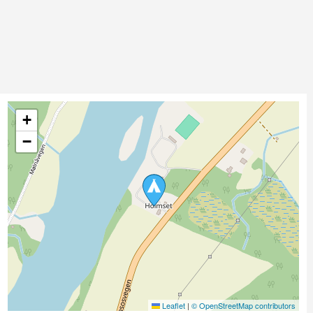
+
−
Leaflet
|
© OpenStreetMap contributors