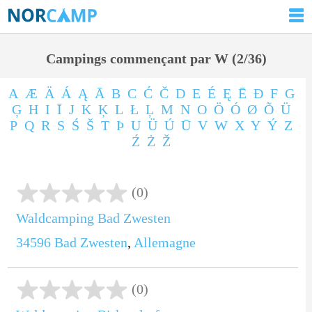
Campings commençant par W (2/36)
A
Æ
Ä
Á
Ą
Ā
B
C
Ć
Č
D
E
É
Ę
Ē
Ð
F
G
Ģ
H
I
Ī
J
K
Ķ
L
Ł
Ļ
M
N
O
Ö
Ó
Ø
Õ
Ü
P
Q
R
S
Ś
Š
T
Þ
U
Ü
Ú
Ū
V
W
X
Y
Ý
Z
Ź
Ż
Ž
(0)
Waldcamping Bad Zwesten
34596
Bad Zwesten
,
Allemagne
(0)