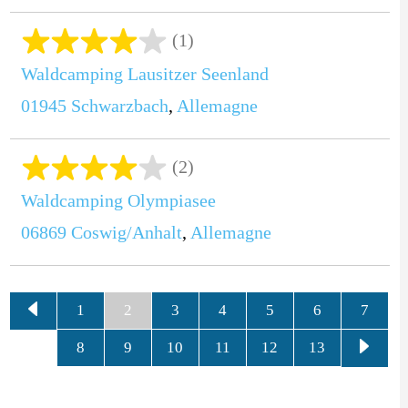
(1)
Waldcamping Lausitzer Seenland
01945
Schwarzbach
,
Allemagne
(2)
Waldcamping Olympiasee
06869
Coswig/Anhalt
,
Allemagne
1
2
3
4
5
6
7
8
9
10
11
12
13