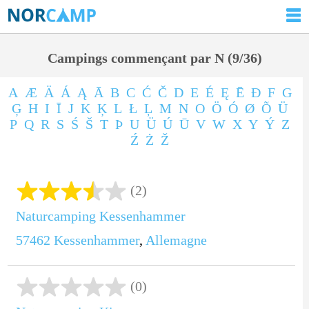
Campings commençant par N (9/36)
A
Æ
Ä
Á
Ą
Ā
B
C
Ć
Č
D
E
É
Ę
Ē
Ð
F
G
Ģ
H
I
Ī
J
K
Ķ
L
Ł
Ļ
M
N
O
Ö
Ó
Ø
Õ
Ü
P
Q
R
S
Ś
Š
T
Þ
U
Ü
Ú
Ū
V
W
X
Y
Ý
Z
Ź
Ż
Ž
(2)
Naturcamping Kessenhammer
57462
Kessenhammer
,
Allemagne
(0)