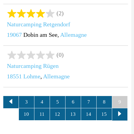
(2)
Naturcamping Retgendorf
19067
Dobin am See,
Allemagne
(0)
Naturcamping Rügen
18551
Lohme
,
Allemagne
3
4
5
6
7
8
9
10
11
12
13
14
15