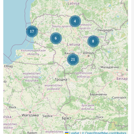
4
17
6
8
21
Leaflet
|
© OpenStreetMap contributors