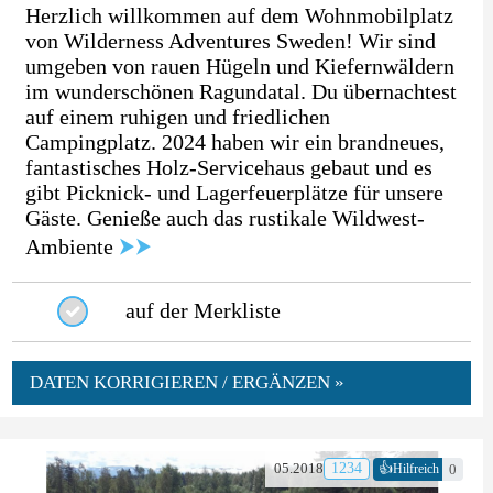
Herzlich willkommen auf dem Wohnmobilplatz
von Wilderness Adventures Sweden! Wir sind
umgeben von rauen Hügeln und Kiefernwäldern
im wunderschönen Ragundatal. Du übernachtest
auf einem ruhigen und friedlichen
Campingplatz. 2024 haben wir ein brandneues,
fantastisches Holz-Servicehaus gebaut und es
gibt Picknick- und Lagerfeuerplätze für unsere
Gäste. Genieße auch das rustikale Wildwest-
Ambiente
⮞⮞
auf der Merkliste
DATEN KORRIGIEREN / ERGÄNZEN »
👍
05.2018
1234
0
Hilfreich