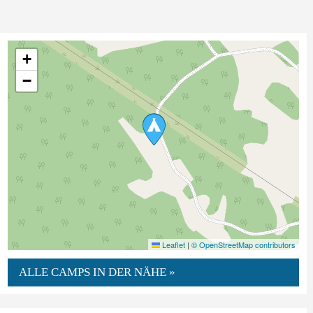
+
−
Leaflet
|
© OpenStreetMap contributors
ALLE CAMPS IN DER NÄHE »