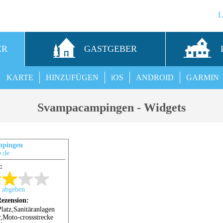
ER
GASTGEBER
KARTE
HINZUFÜGEN
iOS
ANDROID
GARMIN
Svampacampingen - Widgets
mpingen
.de