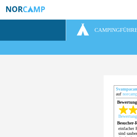
CAMPINGFÜHR
Svampaca
auf
norcamp