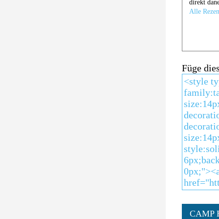
Füge die
CAMP 