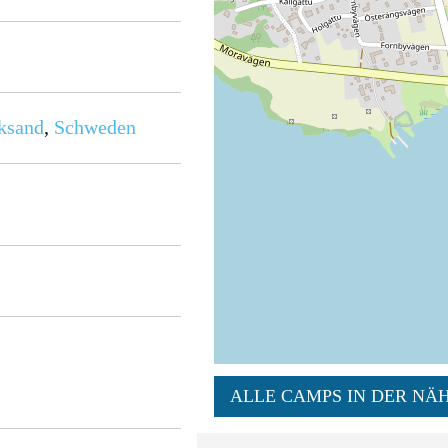
ksand
,
Schweden
ALLE CAMPS IN DER NÄH