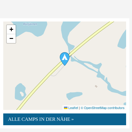
+
−
Leaflet
|
© OpenStreetMap contributors
ALLE CAMPS IN DER NÄHE »