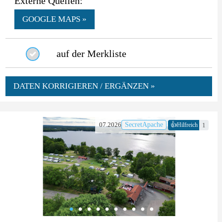
Externe Quellen:
GOOGLE MAPS »
auf der Merkliste
DATEN KORRIGIEREN / ERGÄNZEN »
👍
07.2026
SecretApache
1
Hilfreich