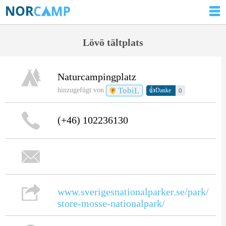
Lövö tältplats
Naturcampingplatz
TobiL
👍
hinzugefügt von
0
Danke
(+46) 102236130
www.sverigesnationalparker.se/park/
store-mosse-nationalpark/