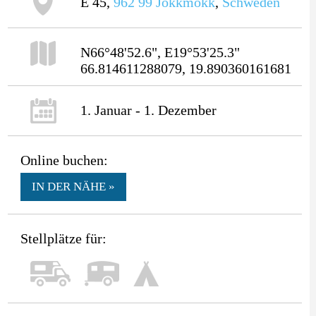
E 45,
962 99
Jokkmokk
,
Schweden
N66°48'52.6", E19°53'25.3"
66.814611288079, 19.890360161681
1. Januar - 1. Dezember
Online buchen:
IN DER NÄHE »
Stellplätze für: