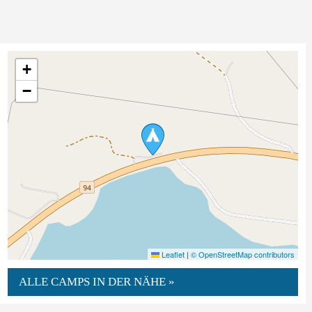
+
−
Leaflet
|
© OpenStreetMap contributors
ALLE CAMPS IN DER NÄHE »