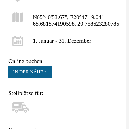
N65°40'53.67", E20°47'19.04"
65.681574190598, 20.788623280785
1. Januar - 31. Dezember
Online buchen:
IN DER NÄHE »
Stellplätze für: