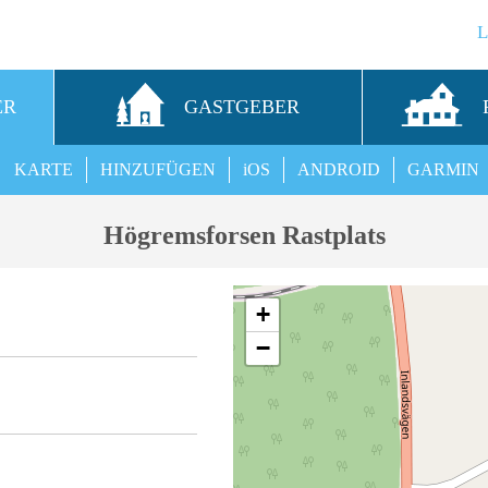
ER
GASTGEBER
KARTE
HINZUFÜGEN
iOS
ANDROID
GARMIN
Högremsforsen Rastplats
+
−