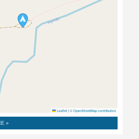
Leaflet
|
© OpenStreetMap contributors
E »