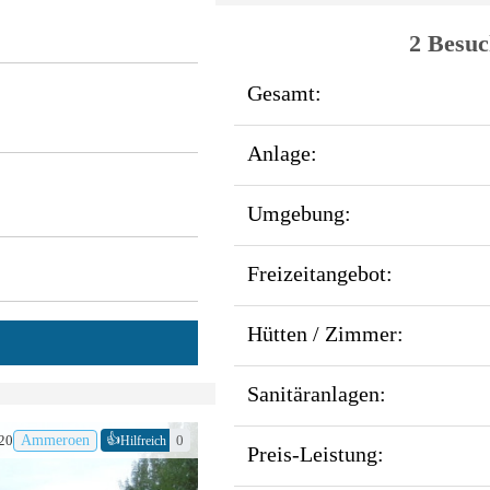
2 Besuc
Gesamt:
Anlage:
Umgebung:
Freizeitangebot:
Hütten / Zimmer:
Sanitäranlagen:
👍
20
Ammeroen
0
Hilfreich
Preis-Leistung: