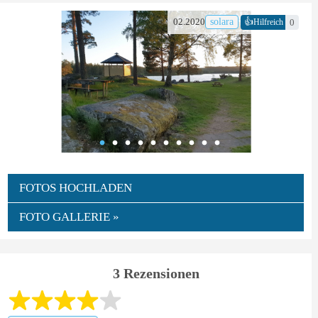
👍
02.2020
solara
0
Hilfreich
FOTOS HOCHLADEN
FOTO GALLERIE »
3 Rezensionen