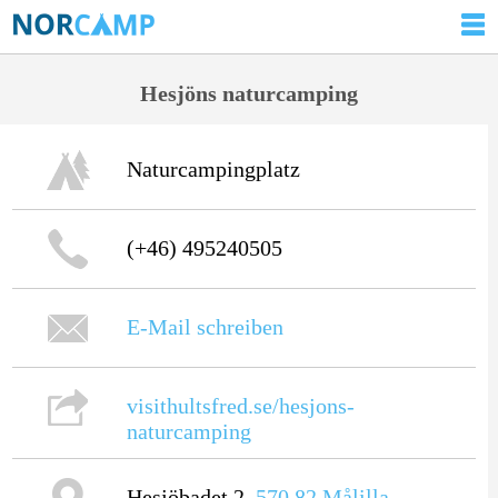
Hesjöns naturcamping
Naturcampingplatz
(+46) 495240505
E-Mail schreiben
visithultsfred.se/hesjons-
naturcamping
Hesjöbadet 2,
570 82
Målilla
,