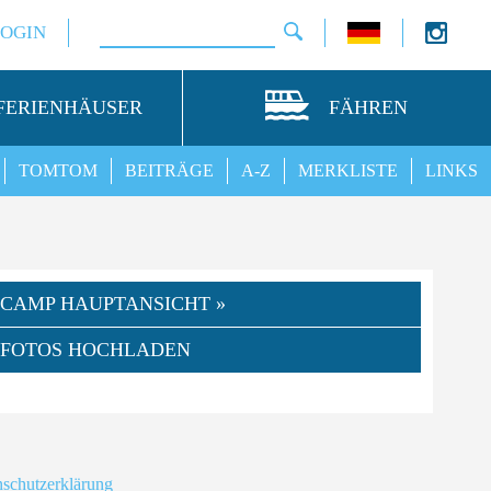
LOGIN
FERIENHÄUSER
FÄHREN
TOMTOM
BEITRÄGE
A-Z
MERKLISTE
LINKS
CAMP HAUPTANSICHT »
FOTOS HOCHLADEN
schutzerklärung