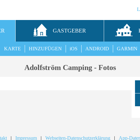
ER
GASTGEBER
KARTE
HINZUFÜGEN
iOS
ANDROID
GARMIN
Adolfström Camping - Fotos
takt
|
Impressum
|
Webseiten-Datenschutzerklärung
|
App-Daten