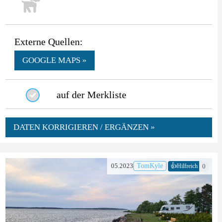
Externe Quellen:
GOOGLE MAPS »
auf der Merkliste
DATEN KORRIGIEREN / ERGÄNZEN »
👍
05.2023
TomKyle
0
Hilfreich