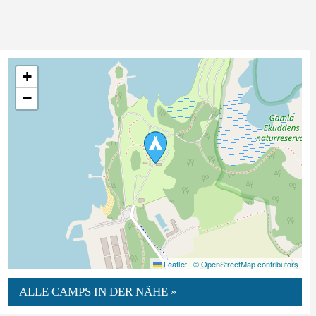
+
−
Leaflet
|
© OpenStreetMap contributors
ALLE CAMPS IN DER NÄHE »