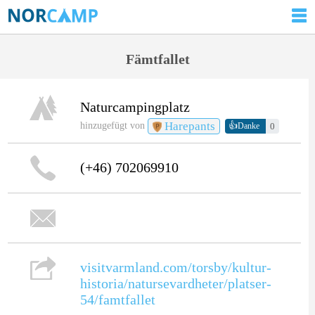
Fämtfallet
Naturcampingplatz
Harepants
👍
hinzugefügt von
0
Danke
(+46) 702069910
visitvarmland.com/torsby/kultur-
historia/natursevardheter/platser-
54/famtfallet