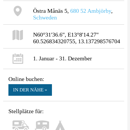
Östra Månäs 5,
680 52
Ambjörby
,
Schweden
N60°31'36.6", E13°8'14.27"
60.526834320755, 13.137298576704
1. Januar - 31. Dezember
Online buchen:
IN DER NÄHE »
Stellplätze für: