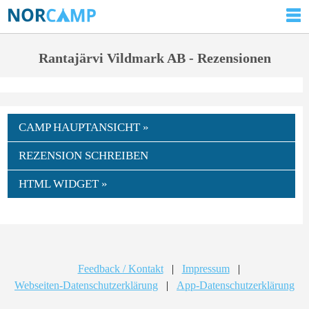
Rantajärvi Vildmark AB - Rezensionen
CAMP HAUPTANSICHT »
REZENSION SCHREIBEN
HTML WIDGET »
Feedback / Kontakt
|
Impressum
|
Webseiten-Datenschutzerklärung
|
App-Datenschutzerklärung