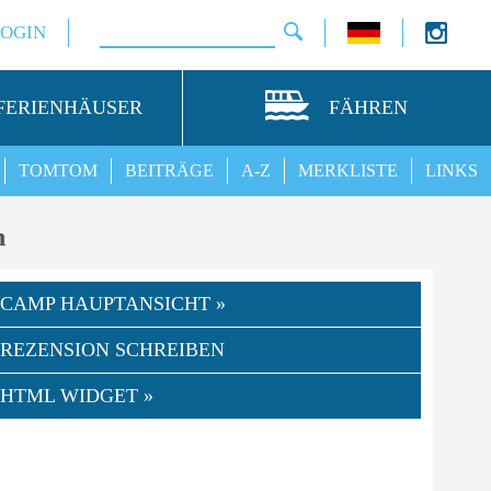
LOGIN
FERIENHÄUSER
FÄHREN
TOMTOM
BEITRÄGE
A-Z
MERKLISTE
LINKS
n
CAMP HAUPTANSICHT »
REZENSION SCHREIBEN
HTML WIDGET »