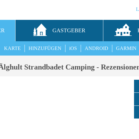
ER
GASTGEBER
KARTE
HINZUFÜGEN
iOS
ANDROID
GARMIN
Älghult Strandbadet Camping - Rezensione