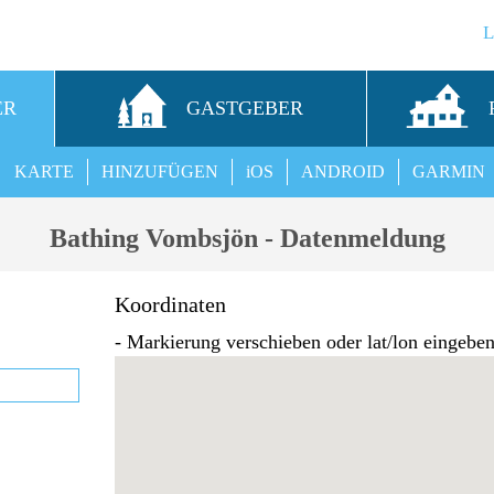
ER
GASTGEBER
KARTE
HINZUFÜGEN
iOS
ANDROID
GARMIN
Bathing Vombsjön - Datenmeldung
Koordinaten
- Markierung verschieben oder lat/lon eingebe