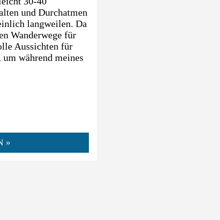
leicht 30-40
halten und Durchatmen
einlich langweilen. Da
igen Wanderwege für
olle Aussichten für
n, um während meines
N »