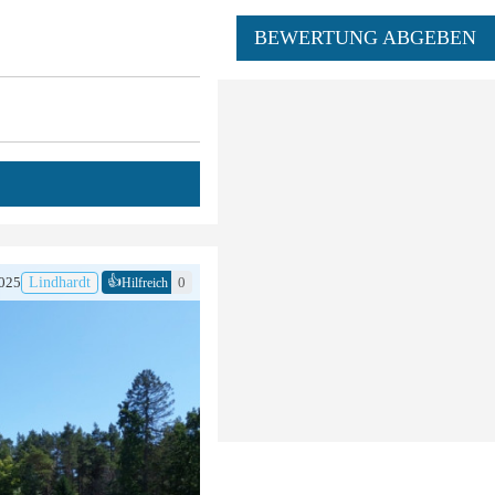
BEWERTUNG ABGEBEN
👍
025
Lindhardt
0
Hilfreich