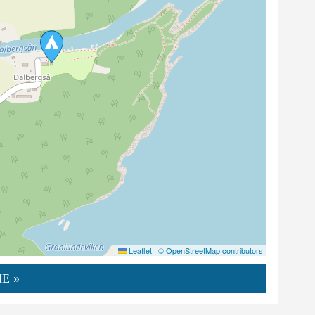
Leaflet
|
© OpenStreetMap contributors
E »