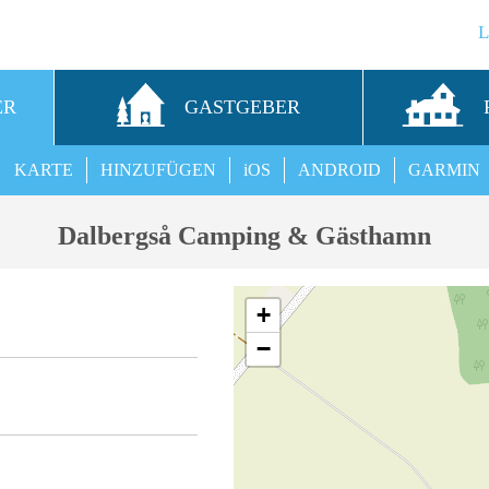
ER
GASTGEBER
KARTE
HINZUFÜGEN
iOS
ANDROID
GARMIN
Dalbergså Camping & Gästhamn
+
−