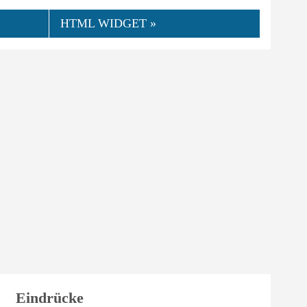
HTML WIDGET »
👍
06.2025
Lindhardt
0
Hilfreich
Eindrücke