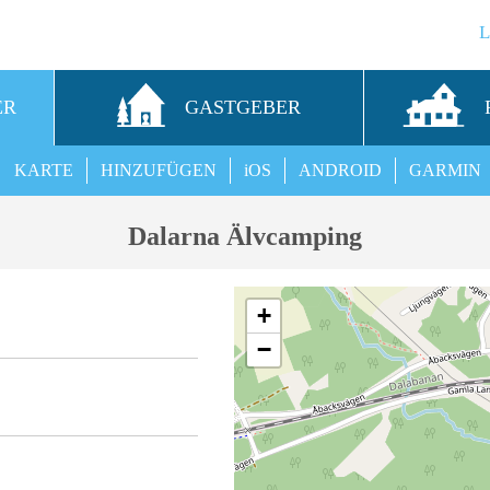
ER
GASTGEBER
KARTE
HINZUFÜGEN
iOS
ANDROID
GARMIN
Dalarna Älvcamping
+
−