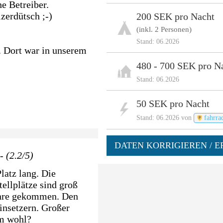
he Betreiber.
zerdütsch ;-)
200 SEK pro Nacht
(inkl. 2 Personen)
Stand: 06.2026
k. Dort war in unserem
480 - 700 SEK pro N
Stand: 06.2026
50 SEK pro Nacht
Stand: 06.2026 von
fahrra
DATEN KORRIGIEREN / E
- (2.2/5)
Platz lang. Die
tellplätze sind groß
Jahre gekommen. Den
insetzern. Großer
um wohl?