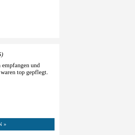
5)
ch empfangen und
 waren top gepflegt.
N »