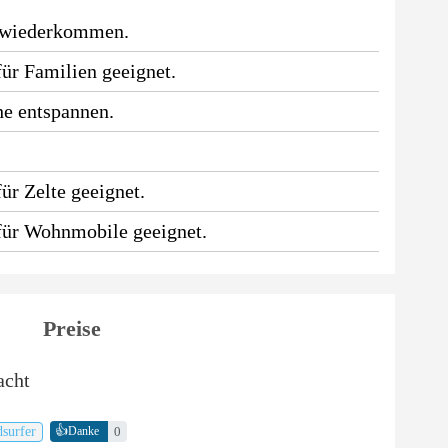
 wiederkommen.
für Familien geeignet.
he entspannen.
.
ür Zelte geeignet.
 für Wohnmobile geeignet.
Preise
acht
👍
dsurfer
0
Danke