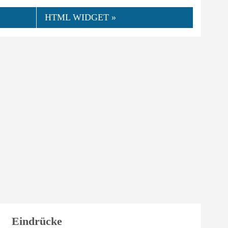
HTML WIDGET »
👍
06.2019
Ch
0
Hilfreich
Eindrücke