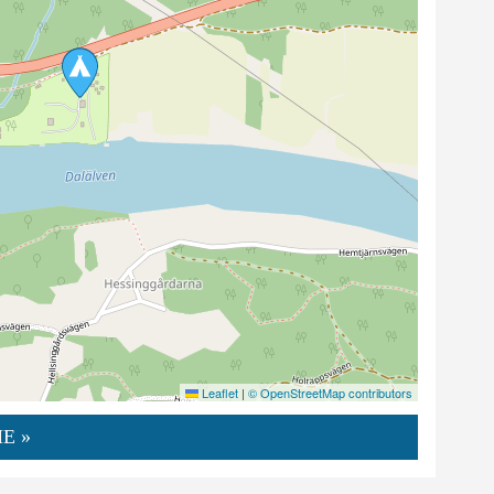
Leaflet
|
© OpenStreetMap contributors
E »