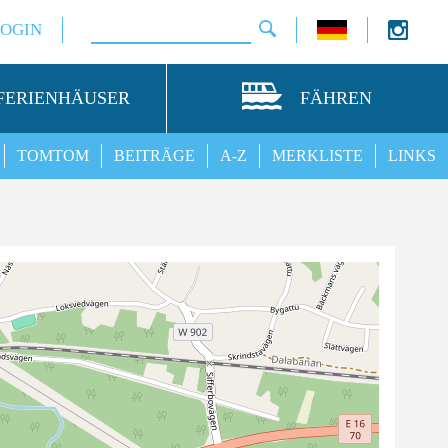
LOGIN
FERIENHÄUSER
FÄHREN
TOMTOM
BEITRÄGE
A-Z
MERKLISTE
LINKS