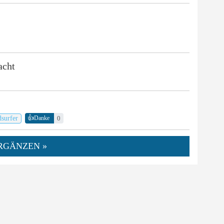
acht
👍
dsurfer
0
Danke
RGÄNZEN »