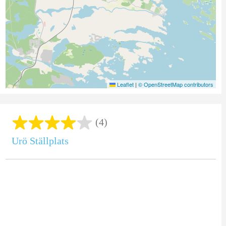
Leaflet
|
© OpenStreetMap contributors
(4)
Urö Ställplats