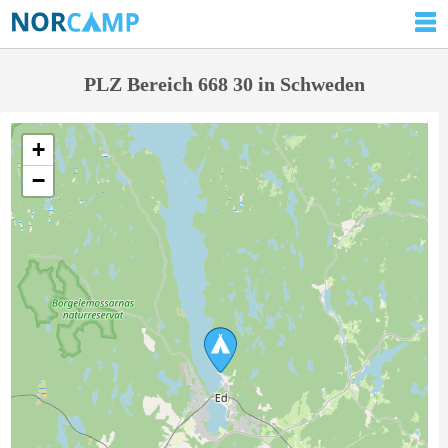
PLZ Bereich 668 30 in Schweden
+
−