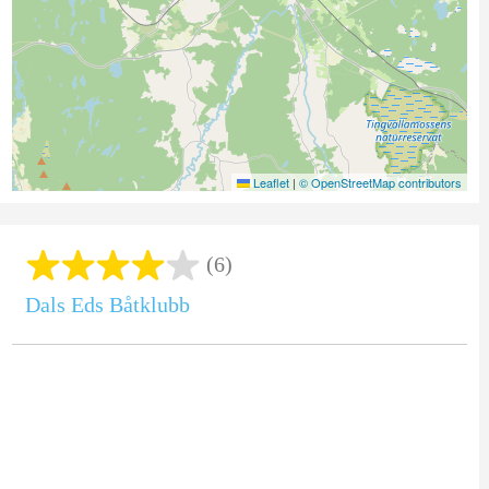
Leaflet
|
© OpenStreetMap contributors
(6)
Dals Eds Båtklubb