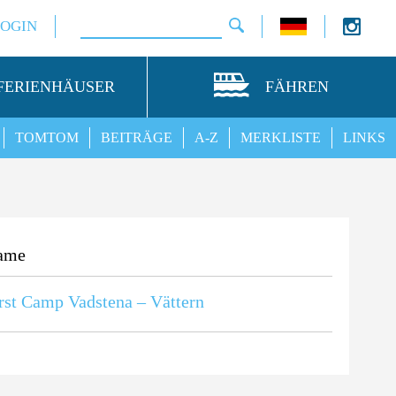
LOGIN
FERIENHÄUSER
FÄHREN
TOMTOM
BEITRÄGE
A-Z
MERKLISTE
LINKS
ame
rst Camp Vadstena – Vättern