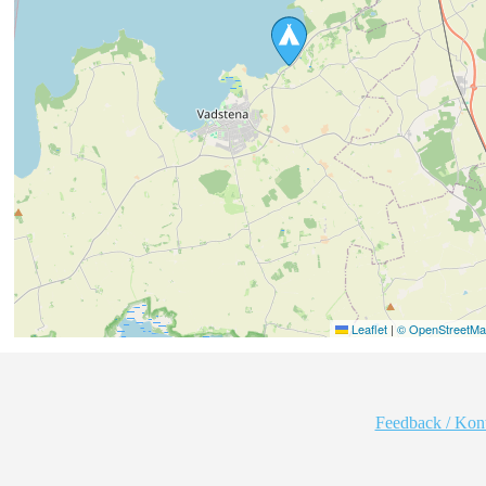
Leaflet
|
© OpenStreetMap
Feedback / Kon