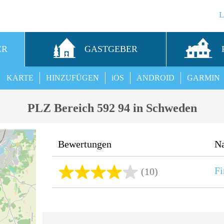
ER
GASTGEBER
KARTE
HINZUFÜGEN
iOS
ANDROID
GARMIN
PLZ Bereich 592 94 in Schweden
Bewertungen
N
Fi
(10)