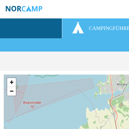
CAMPINGFÜHR
+
−