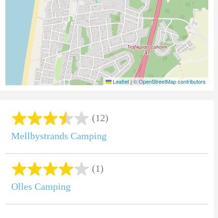
Leaflet
|
© OpenStreetMap contributors
(12)
Mellbystrands Camping
(1)
Olles Camping