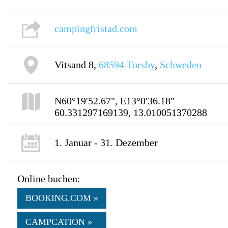
campingfristad.com
Vitsand 8,
68594
Torsby
,
Schweden
N60°19'52.67", E13°0'36.18"
60.331297169139, 13.010051370288
1. Januar - 31. Dezember
Online buchen:
BOOKING.COM »
CAMPCATION »