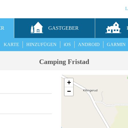
ER
GASTGEBER
KARTE
HINZUFÜGEN
iOS
ANDROID
GARMIN
Camping Fristad
+
−