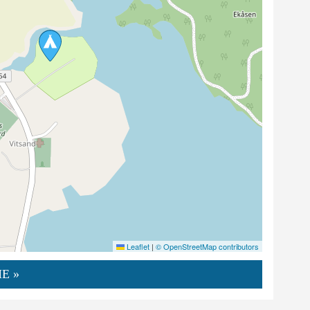
Leaflet
|
© OpenStreetMap contributors
E »