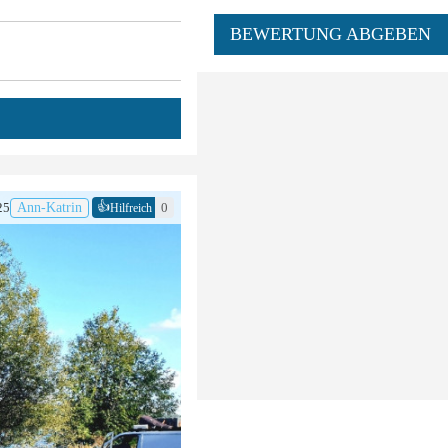
BEWERTUNG ABGEBEN
👍
25
Ann-Katrin
0
Hilfreich