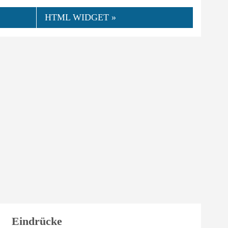
HTML WIDGET »
👍
09.2025
Ann-Katrin
0
Hilfreich
Eindrücke