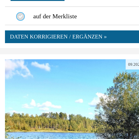
auf der Merkliste
DATEN KORRIGIEREN / ERGÄNZEN »
09.20
0