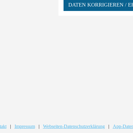
DATEN KORRIGIEREN / E
takt
|
Impressum
|
Webseiten-Datenschutzerklärung
|
App-Daten