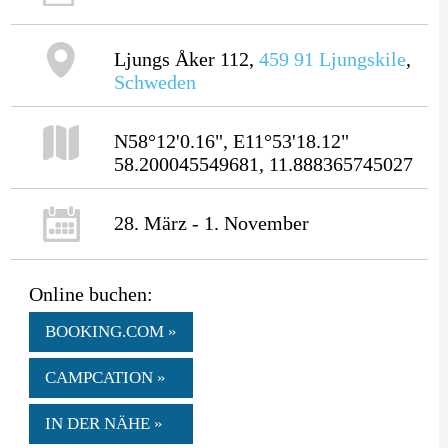
Ljungs Åker 112,
459 91
Ljungskile
,
Schweden
N58°12'0.16", E11°53'18.12"
58.200045549681, 11.888365745027
28. März - 1. November
Online buchen:
BOOKING.COM »
CAMPCATION »
IN DER NÄHE »