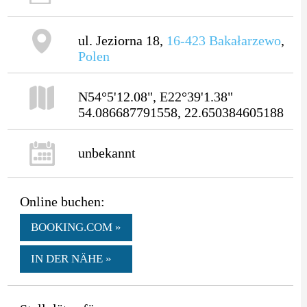
ul. Jeziorna 18,
16-423
Bakałarzewo
,
Polen
N54°5'12.08", E22°39'1.38"
54.086687791558, 22.650384605188
unbekannt
Online buchen:
BOOKING.COM »
IN DER NÄHE »