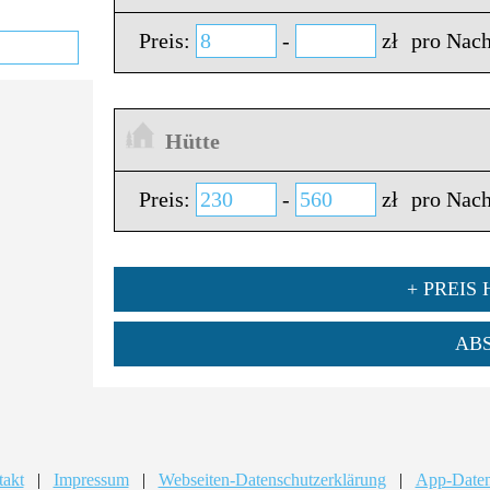
Preis:
-
zł
pro Nach
Hütte
Preis:
-
zł
pro Nach
+ PREIS
AB
takt
|
Impressum
|
Webseiten-Datenschutzerklärung
|
App-Daten