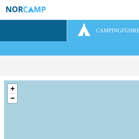
CAMPINGFÜHR
+
−