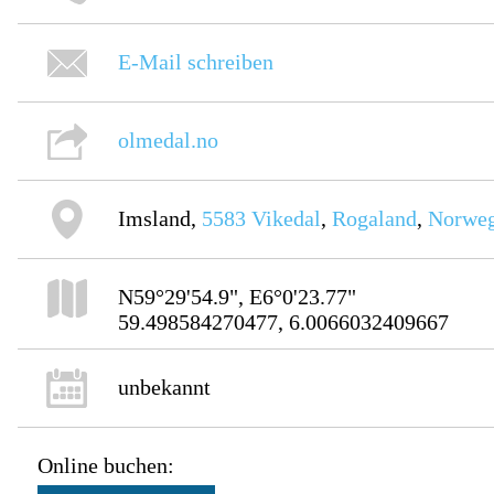
E-Mail schreiben
olmedal.no
Imsland,
5583
Vikedal
,
Rogaland
,
Norwe
N59°29'54.9", E6°0'23.77"
59.498584270477, 6.0066032409667
unbekannt
Online buchen: