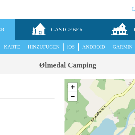
ER
GASTGEBER
KARTE
HINZUFÜGEN
iOS
ANDROID
GARMIN
Ølmedal Camping
+
−