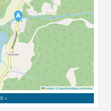
Leaflet
|
© OpenStreetMap contributors
E »