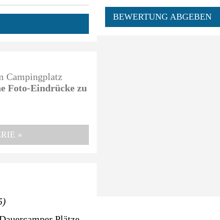
BEWERTUNG ABGEBEN
em Campingplatz
ine Foto-Eindrücke zu
RIE »
5)
 Dauercamper Plätze.