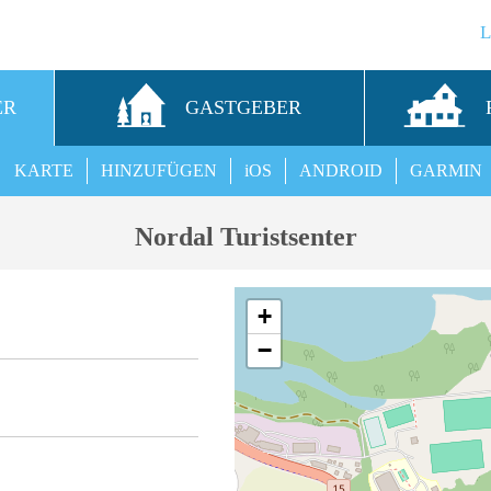
ER
GASTGEBER
KARTE
HINZUFÜGEN
iOS
ANDROID
GARMIN
Nordal Turistsenter
+
−