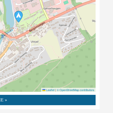
Leaflet
|
© OpenStreetMap contributors
E »