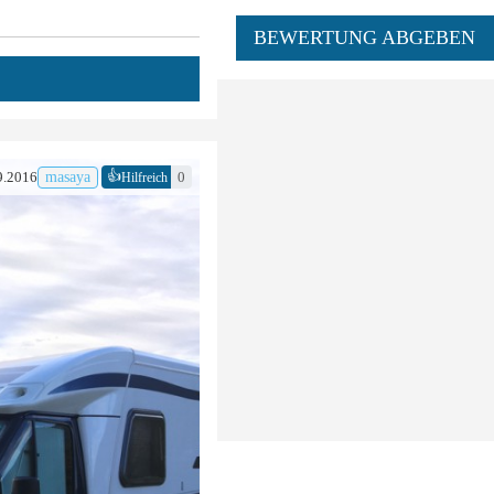
BEWERTUNG ABGEBEN
👍
9.2016
masaya
0
Hilfreich