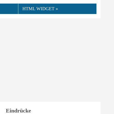
HTML WIDGET »
👍
07.2016
bboine
0
Hilfreich
Eindrücke