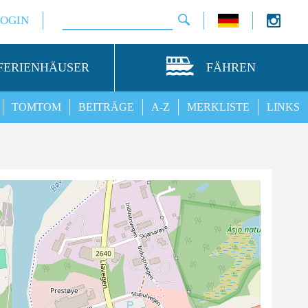
LOGIN
FERIENHÄUSER
FÄHREN
TOMTOM
BEITRÄGE
A-Z
MERKLISTE
LINKS