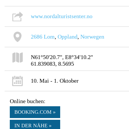
www.nordalturistsenter.no
2686
Lom
,
Oppland
,
Norwegen
N61°50'20.7", E8°34'10.2"
61.839083, 8.5695
10. Mai - 1. Oktober
Online buchen:
BOOKING.COM »
IN DER NÄHE »