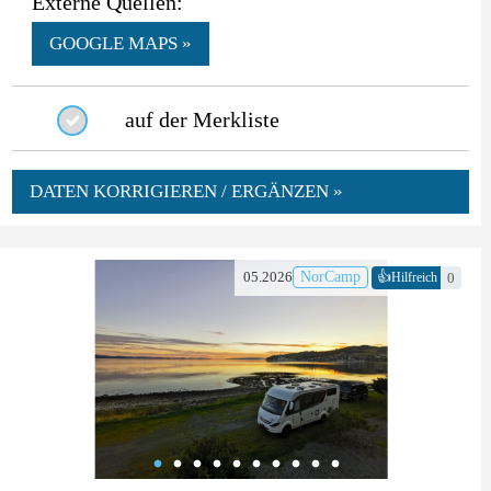
Externe Quellen:
GOOGLE MAPS »
auf der Merkliste
DATEN KORRIGIEREN / ERGÄNZEN »
👍
05.2026
NorCamp
0
Hilfreich