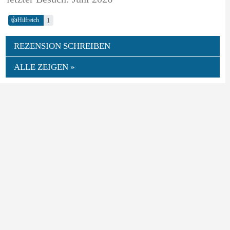
👍
1
Hilfreich
REZENSION SCHREIBEN
ALLE ZEIGEN »