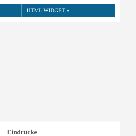
HTML WIDGET »
👍
08.2023
duss
0
Hilfreich
Eindrücke