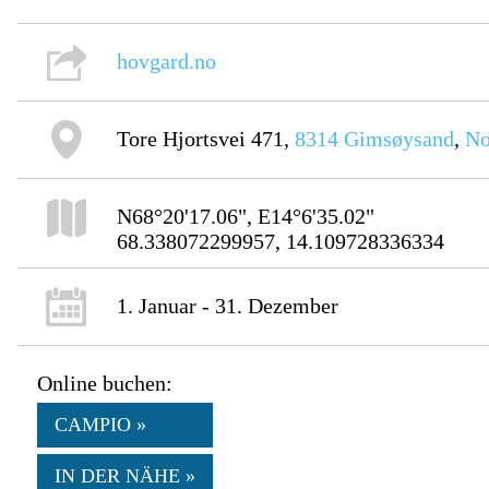
hovgard.no
Tore Hjortsvei 471,
8314
Gimsøysand
,
No
N68°20'17.06", E14°6'35.02"
68.338072299957, 14.109728336334
1. Januar - 31. Dezember
Online buchen:
CAMPIO »
IN DER NÄHE »