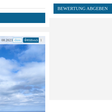
BEWERTUNG ABGEBEN
👍
08.2023
duss
1
Hilfreich