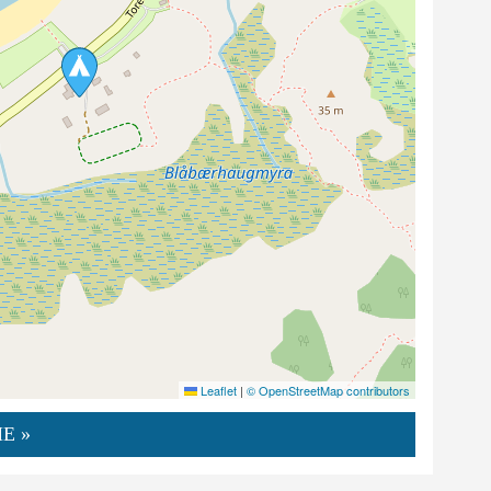
Leaflet
|
© OpenStreetMap contributors
E »