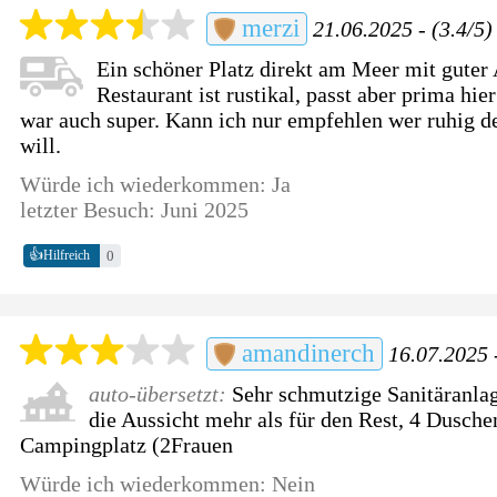
merzi
21.06.2025 - (3.4/5)
Ein schöner Platz direkt am Meer mit guter 
Restaurant ist rustikal, passt aber prima hie
war auch super. Kann ich nur empfehlen wer ruhig 
will.
Würde ich wiederkommen: Ja
letzter Besuch: Juni 2025
👍
0
Hilfreich
amandinerch
16.07.2025 -
auto-übersetzt:
Sehr schmutzige Sanitäranlag
die Aussicht mehr als für den Rest, 4 Dusche
Campingplatz (2Frauen
Würde ich wiederkommen: Nein