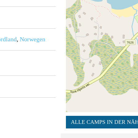
rdland
,
Norwegen
ALLE CAMPS IN DER NÄH