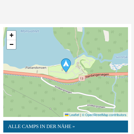
+
−
Leaflet
|
© OpenStreetMap contributors
ALLE CAMPS IN DER NÄHE »